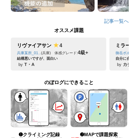
記事一覧へ
オススメ課題
★
リヴァイアサン
4
ミラージ
4級+
兵庫某所_01...
(兵庫) 体感グレード:
御岳ボルダー
結構悪いですが、面白い
自分に合った
T・A
カチだ
by
by
のぼログにできること
➊クライミング記録
➋MAPで課題探索