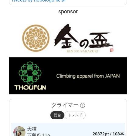
sponsor
クライマー
?
総合
トレンド
天猫
20372pt / 108本
五段/5.11a